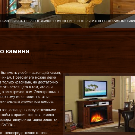
ОБРАЗОВЫВАТЬ ОБЫЧНОЕ ЖИЛОЕ ПОМЕЩЕНИЕ В ИНТЕРЬЕР С НЕПОВТОРИМЫМ ОБЛИ
о камина
 бы иметь у себя настоящий камин,
ичинам. Поэтому его можно легко
е только красивые, но достаточно
 от настоящего в том, что они
 а электричеством. Электрокамин
, к тому же он может стать в
игинальным элементом декора.
и все, оснащены искусственными
 якобы сгорания топлива, имеют
 декоративную имитацию решетки
 группы:
ают непосредственно к стене