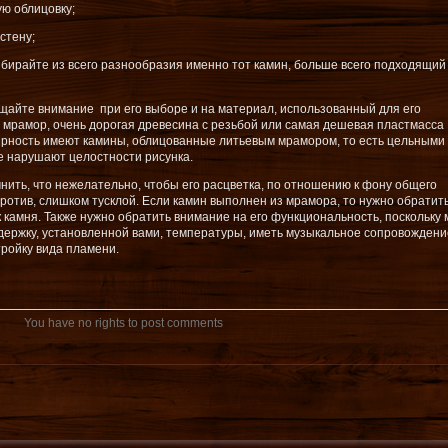
ую облицовку;
стену;
ыбирайте из всего разнообразия именно тот камин, больше всего подходящий
ащайте внимание при его выборе и на материал, использованный для его
 мрамор, очень дорогая древесина с резьбой или самая дешевая пластмасса
рность имеют камины, облицованные литьевым мрамором, то есть цельными
е нарушают целостности рисунка.
нить, что нежелательно, чтобы его расцветка, по отношению к фону общего
против, слишком тусклой. Если камин выполнен из мрамора, то нужно обратит
камня. Также нужно обратить внимание на его функциональность, поскольку 
держку, установленной вами, температуры, иметь музыкальное сопровождени
тройку вида пламени.
You have no rights to post comments