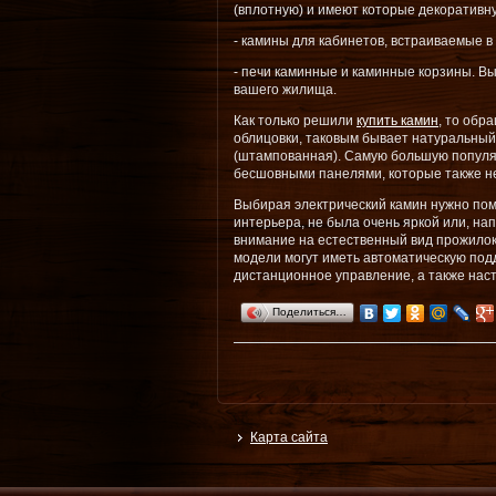
(вплотную) и имеют которые декоративн
- камины для кабинетов, встраиваемые в 
- печи каминные и каминные корзины. В
вашего жилища.
Как только решили
купить камин
, то обр
облицовки, таковым бывает натуральный
(штампованная). Самую большую популя
бесшовными панелями, которые также н
Выбирая электрический камин нужно пом
интерьера, не была очень яркой или, на
внимание на естественный вид прожилок 
модели могут иметь автоматическую под
дистанционное управление, а также нас
Поделиться…
Карта сайта