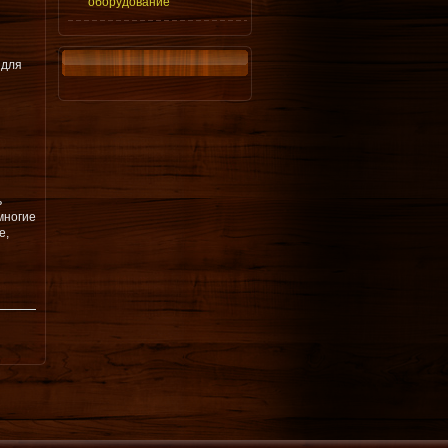
оборудование
 для
ь
многие
е,