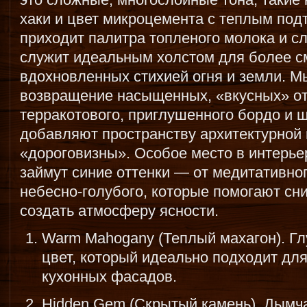
хаки и цвет микроцемента с теплым под
приходит палитра топленого молока и сл
служит идеальным холстом для более с
вдохновленных стихией огня и земли. 
возвращение насыщенных, «вкусных» отт
терракотового, приглушенного бордо и 
добавляют пространству архитектурной 
«дороговизны». Особое место в интерь
займут синие оттенки — от медитативног
небесно-голубого, которые помогают сни
создать атмосферу ясности.
Warm Mahogany (Теплый махагон). Гл
цвет, который идеально подходит дл
кухонных фасадов.
Hidden Gem (Скрытый камень). Дымча