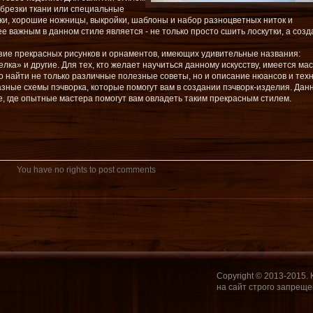
обрезки ткани или специальные
йки, хорошие ножницы, выкройки, шаблоны и набор разноцветных ниток и
е важным в данном стиле является - не только просто сшить лоскутки, а созд
зие прекрасных рисунков и орнаментов, имеющих удивительные названия:
лка» и другие. Для тех, кто желает научиться данному искусству, имеется ма
но найти не только различные полезные советы, но и описание нюансов и тех
азные схемы пэчворка, которые помогут вам в создании пэчворк-изделия. Дан
те, где опытные мастера помогут вам овладеть таким прекрасным стилем.
You have no rights to post comments
Copyright © 2013-2015.
на сайт строго запреще