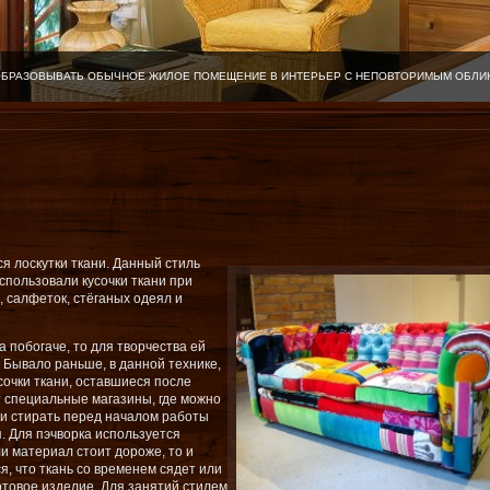
ОБРАЗОВЫВАТЬ ОБЫЧНОЕ ЖИЛОЕ ПОМЕЩЕНИЕ В ИНТЕРЬЕР С НЕПОВТОРИМЫМ ОБЛИ
ся лоскутки ткани. Данный стиль
спользовали кусочки ткани при
 салфеток, стёганых одеял и
 побогаче, то для творчества ей
Бывало раньше, в данной технике,
очки ткани, оставшиеся после
 специальные магазины, где можно
ани стирать перед началом работы
я. Для пэчворка используется
и материал стоит дороже, то и
я, что ткань со временем сядет или
отовое изделие. Для занятий стилем