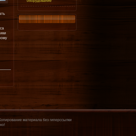
оборудование
ать
сса
ники
ному
 Копирование материала без гиперссылки
но!