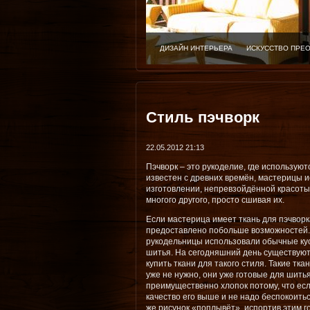
ДИЗАЙН ИНТЕРЬЕРА
ИСКУССТВО ПРЕ
Стиль пэчворк
22.05.2012 21:13
Пэчворк – это рукоделие, где используют
известен с древних времён, мастерицы и
изготовлении, непревзойдённой красоты,
многого другого, просто сшивая их.
Если мастерица имеет ткань для пэчворка
предоставлено побольше возможностей. 
рукодельницы использовали обычные кус
шитья. На сегодняшний день существуют
купить ткани для такого стиля. Такие тк
уже не нужно, они уже готовые для шить
преимущественно хлопок потому, что есл
качество его выше и не надо беспокоитьс
же рисунок «поплывёт», испортив этим г