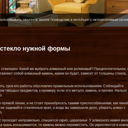
ОБРАЗОВЫВАТЬ ОБЫЧНОЕ ЖИЛОЕ ПОМЕЩЕНИЕ В ИНТЕРЬЕР С НЕПОВТОРИМЫМ ОБЛИ
 стекло нужной формы
я стеклорез. Какой же выбрать алмазный или роликовый? Предпочтительнее, 
тавляет собой алмазный камень, каким он будет, зависит от толщины стекла,
дить, срок его работы обусловлен правильным использованием. Соблюдайте
м твёрдых предметов, к примеру, если это металл, камень, и прочее. Нельзя
о.
о прямой линии, и не стоит пренебрегать такими приспособлениями, как лине
 не задевайте стеклянные края, а когда вы завершили дело, убирать алмаз с
о.
с проходит неправильно, слышится скрип, царапанье. У алмазного камня мно
дна грань изнашивается, то камень можно переместить. Он укрепляется в ново