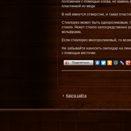
положении с помощью олова, но камень 
пластинкой из меди.
В ней имеется отверстие, и такая пласт
Стеклорез может быть однороликовым, 
стекло. Режет стекло непосредственно р
вольфрама.
Если стеклорез многороликовый, то возм
Не забывайте наносить скипидар на лини
с помощью кисточки.
Поделиться…
Карта сайта