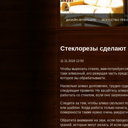
ДИЗАЙН ИНТЕРЬЕРА
ИСКУССТВО ПРЕ
Стеклорезы сделают
11.11.2018 12:50
Чтобы вырезать стекло, вам потребуетс
таки алмазный, его режущая часть предс
которое вы обрабатываете.
Насколько алмаз долговечен, трудно су
следующие правила: Не касайтесь алмазо
работать со стеклом, если оно загрязнен
Следите за тем, чтобы алмаз скользил п
или шаблон. Когда работа только начата,
поверхности также нужно очень аккуратн
Обратите внимание на звук, если процес
граней, которые могут резать. И если о