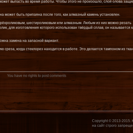
может выпасть во время работы. Чтобы этого не произошло, слой олова защ
ина может быть припаяна после того, как алмазный камень установлен.
трёхроликовым, шестироликовым или алмазным. Любым из них можно резать
олик, для изготовления которого использован твёрдый сплав, он называется 
ожна замена на запасной вариант.
ю среза, когда стеклорез находится в работе. Это делается тампоном из ткан
You have no rights to post comments
Copyright © 2013-2015.
на сайт строго запреще