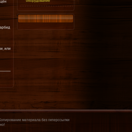
оборудование
ищён
карбид
и, или
 Копирование материала без гиперссылки
но!