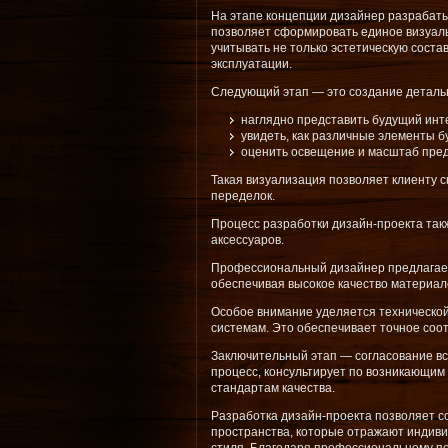
На этапе концепции дизайнер разрабаты
позволяет сформировать единое визуаль
учитывать не только эстетическую сост
эксплуатации.
Следующий этап — это создание детальн
наглядно представить будущий инт
увидеть, как различные элементы бу
оценить освещение и масштаб пре
Такая визуализация позволяет клиенту с
переделок.
Процесс разработки дизайн-проекта так
аксессуаров.
Профессиональный дизайнер предлагает
обеспечивая высокое качество материал
Особое внимание уделяется технической
системам. Это обеспечивает точное соо
Заключительный этап — согласование вс
процесс, консультирует по возникающим
стандартам качества.
Разработка дизайн-проекта позволяет с
пространства, которые отражают индиви