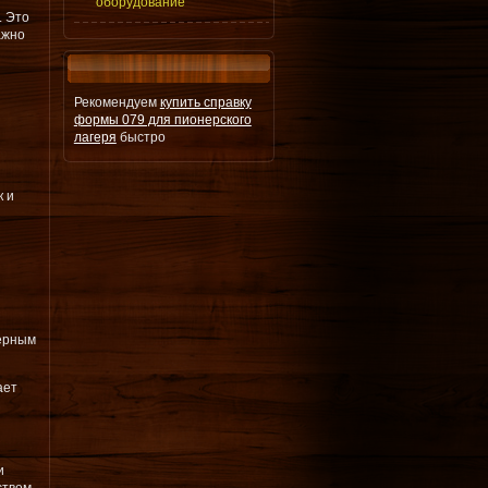
оборудование
. Это
ажно
Рекомендуем
купить справку
формы 079 для пионерского
лагеря
быстро
к и
нерным
ает
и