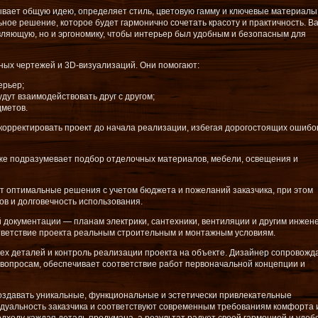
вает общую идею, определяет стиль, цветовую гамму и ключевые материалы
ное решение, которое будет гармонично сочетать красоту и практичность. В
авляющую, но и эргономику, чтобы интерьер был удобным и безопасным для
ых чертежей и 3D-визуализаций. Они помогают:
ерьер;
дут взаимодействовать друг с другом;
дметов.
корректировать проект до начала реализации, избегая дорогостоящих ошибо
же подразумевает подбор отделочных материалов, мебели, освещения и
 оптимальные решения с учетом бюджета и пожеланий заказчика, при этом
ов и долговечность использования.
 документации — планам электрики, сантехники, вентиляции и другим инже
тветствие проекта реальным строительным и монтажным условиям.
ех деталей и контроль реализации проекта на объекте. Дизайнер сопровожд
 вопросам, обеспечивает соответствие работ первоначальной концепции и
оздавать уникальные, функциональные и эстетически привлекательные
дуальность заказчика и соответствуют современным требованиям комфорта 