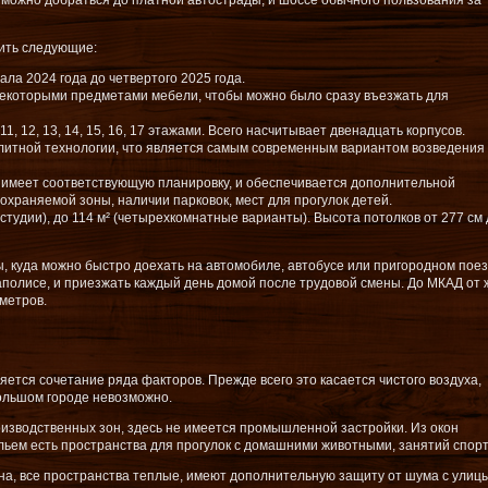
 можно добраться до платной автострады, и шоссе обычного пользования за
ить следующие:
ала 2024 года до четвертого 2025 года.
некоторыми предметами мебели, чтобы можно было сразу въезжать для
11, 12, 13, 14, 15, 16, 17 этажами. Всего насчитывает двенадцать корпусов.
литной технологии, что является самым современным вариантом возведения
, имеет соответствующую планировку, и обеспечивается дополнительной
охраняемой зоны, наличии парковок, мест для прогулок детей.
студии), до 114 м² (четырехкомнатные варианты). Высота потолков от 277 см 
, куда можно быстро доехать на автомобиле, автобусе или пригородном поез
аполисе, и приезжать каждый день домой после трудовой смены. До МКАД от 
метров.
тся сочетание ряда факторов. Прежде всего это касается чистого воздуха,
большом городе невозможно.
изводственных зон, здесь не имеется промышленной застройки. Из окон
льем есть пространства для прогулок с домашними животными, занятий спор
а, все пространства теплые, имеют дополнительную защиту от шума с улиц