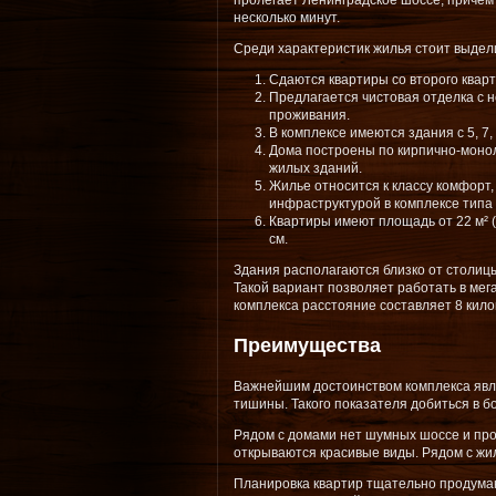
пролегает Ленинградское шоссе, причем
несколько минут.
Среди характеристик жилья стоит выдел
Сдаются квартиры со второго кварт
Предлагается чистовая отделка с 
проживания.
В комплексе имеются здания с 5, 7, 
Дома построены по кирпично-моно
жилых зданий.
Жилье относится к классу комфорт
инфраструктурой в комплексе типа 
Квартиры имеют площадь от 22 м² (
см.
Здания располагаются близко от столицы
Такой вариант позволяет работать в мег
комплекса расстояние составляет 8 кило
Преимущества
Важнейшим достоинством комплекса являе
тишины. Такого показателя добиться в 
Рядом с домами нет шумных шоссе и про
открываются красивые виды. Рядом с жи
Планировка квартир тщательно продуман