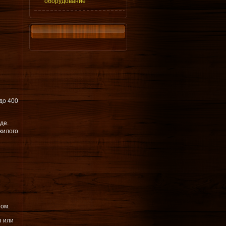
оборудование
до 400
де.
жилого
том.
ы или