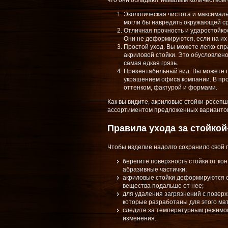
что они обладают немалым количеством 
Экологическая чистота и максимал
могли бы навредить окружающей ср
Отличная прочность и ударостойко
Они не деформируются, если на их
Простой уход. Вы можете легко сп
акриловой стойки. Это обусловлен
самая едкая грязь.
Презентабельный вид. Вы можете п
украшением офиса компании. В про
оттенком, фактурой и формами.
Как вы видите, акриловые стойки-ресеп
ассортиментом предложенных вариантов,
Правила ухода за стойкой
Чтобы изделие надолго сохранило свой 
берегите поверхность стойки от ко
абразивные частички;
акриловые стойки деформируются от
вещества подальше от нее;
для удаления загрязнений с поверх
которые разработаны для этого ма
следите за температурным режимом 
изменения.