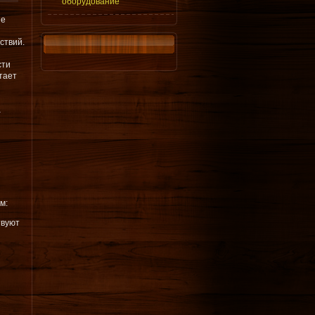
оборудование
ые
ствий.
сти
тает
а
м:
твуют