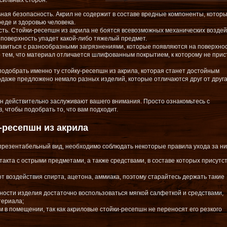
сильных сторон:
ьная безопасность. Акрил не содержит в составе вредные компоненты, котор
еде и здоровью человека.
сть. Стойки-ресепшн из акрила не боятся всевозможных механических воздей
 поверхность упадет какой-либо тяжелый предмет.
равиться с разнообразными загрязнениями, которые появляются на поверхно
о тем, что материал отличается шлифованным покрытием, к которому не прис
одобрать именно ту стойку-ресепшн из акрила, которая станет достойным
даже предложено немало разных изделий, которые отличаются друг от друг
шн действительно заслуживают вашего внимания. Просто ознакомьтесь с
 чтобы подобрать то, что вам подходит.
-ресепшн из акрила
презентабельный вид, необходимо соблюдать некоторые правила ухода за ни
нтакта с острыми предметами, а также средствами, в составе которых присутс
 воздействия спирта, ацетона, аммиака, поэтому старайтесь держать такие
ности изделия достаточно воспользоваться мягкой салфеткой и средствами,
териала;
в помещении, так как акриловые стойки-ресепшн не переносят его резкого