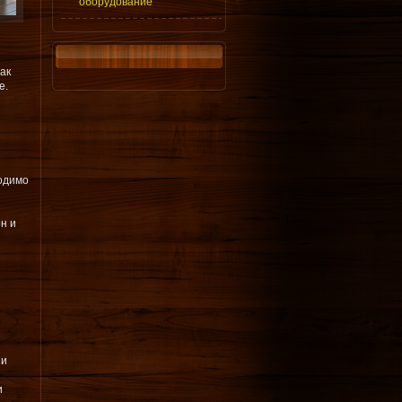
оборудование
ак
е.
одимо
н и
 и
и