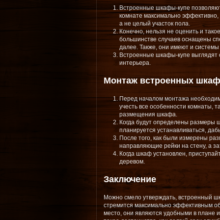
Встроенные шкафы-купе позволяют
комнате максимально эффективно, т
а не целый участок пола.
Конечно, нельзя не оценить и такое
большинстве случаев оснащены спе
далее. Также, они имеют и системы
Встроенные шкафы-купе выглядят о
интерьера.
Монтаж встроенных шкаф
Перед началом монтажа необходим
учесть все особенности комнаты, т
размещения шкафа.
Когда будут определены размеры ш
планируется устанавливаться, дабы
После того, как были измерены ра
направляющие рейки на стену, а за
Когда шкаф установлен, приступайт
деревом.
Заключение
Можно смело утверждать, встроенный шк
стремится максимально эффективным обр
место, они являются удобными в плане и