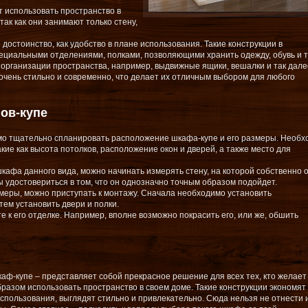
 использовать пространство в
ак как они занимают только стену,
 достоинство, как удобство в плане использования. Такие конструкции в
циальными отделениями, полками, позволяющими хранить одежду, обувь и т
 организации пространства, например, выдвижные ящики, вешалки и так дале
чень стильно и современно, что делает их отличным выбором для любого
ов-купе
о тщательно спланировать расположение шкафа-купе и его размеры. Необх
акие как высота потолков, расположение окон и дверей, а также место для
кафа данного вида, можно начинать измерять стену, на которой собственно о
 удостовериться в том, что он однозначно точным образом подойдет.
змеры, можно приступать к монтажу. Сначала необходимо установить
тем установить двери и полки.
е к его отделке. Например, вполне возможно покрасить его, или же, обшить
аф-купе – представляет собой прекрасное решение для всех тех, кто желает
азом использовать пространство в своем доме. Такие конструкции экономят
спользования, выглядят стильно и привлекательно. Сюда нельзя не отнести 