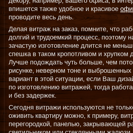
декору, например, вашего офиса, в инте
впишется также удобное и красивое
офи
проводите весь день.
Делая витраж на заказ, помните, что ра
долгий и трудоемкий процесс, поэтому н
зачастую изготовление длится не меньш
спешка в таком кропотливом и хрупком 
Лучше подождать чуть больше, чем пот
рисунке, неверном тоне и выброшенных 
вариант в этой ситуации, если Ваш диз
по изготовлению витражей, тогда работа
и без задержек.
Сегодня витражи используются не тольк
оживить квартиру можно, к примеру, ви
перегородкой, панелью, закрывающей р
светильником или стеклянными жалюзи.