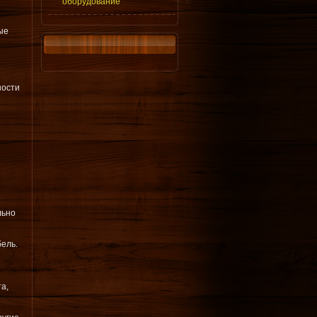
оборудование
ые
ности
льно
ель.
а,