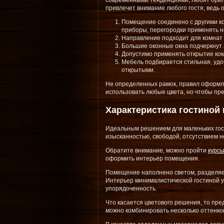
современными тенденциями, любят ориги
привлечет внимание любого гостя, ведь 
Помещение соединено с другими к
приборы, перегородки применять н
Направление подходит для комнат 
Большие оконные окна подчеркнут л
Допустимо применять открытие ком
Мебель подбирается стильная, удо
открытыми.
Не определенных рамок, правил оформл
использовать любые цвета, но чтобы п
Характеристика гостиной
Идеальным решением для маленьких гост
изысканностью, свободой, отсутствием н
Обратите внимание, можно пройти
курс
оформить интерьер помещения.
Помещение наполнено светом, разделяет
Интерьер минималистической гостиной у
упорядоченность.
Что касается цветового решения, то пр
можно комбинировать несколько оттенко