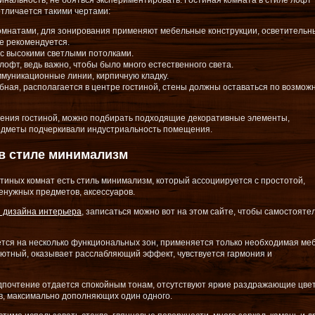
нальность, не бояться экспериментировать. Гостиная комната в стиле лофт
отличается такими чертами:
омнатами, для зонирования применяют мебельные конструкции, осветительн
е рекомендуется.
с высокими светлыми потолками.
офт, ведь важно, чтобы было много естественного света.
муникационные линии, кирпичную кладку.
бная, располагается в центре гостиной, стены должны оставаться по возмож
ения гостиной, можно подбирать подходящие декоративные элементы,
редметы подчеркивали индустриальность помещения.
 в стиле минимализм
иных комнат есть стиль минимализм, который ассоциируется с простотой,
енужных предметов, аксессуаров.
ы дизайна интерьера
, записаться можно вот на этом сайте, чтобы самостояте
ся на несколько функциональных зон, применяется только необходимая меб
ютный, оказывает расслабляющий эффект, чувствуется гармония и
едпочтение отдается спокойным тонам, отсутствуют яркие раздражающие цвет
в, максимально дополняющих один одного.