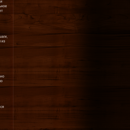
 и
ьное
ет
шаги,
 из
ьно
ко
тся