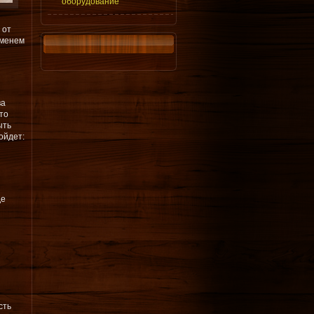
оборудование
 от
еменем
ва
то
ыть
ойдет:
де
сть