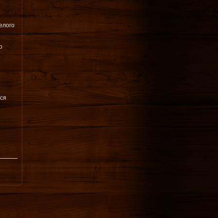
елого
о
тся