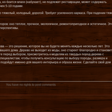
но боится влаги (набухает), не подлежит реставрации, может содержать
ен 5-10 годами.
о тяжелый, холодный, дорогой. Требует усиленного каркаса. При падении тяж
оров: оно теплое, прочное, экологичное, ремонтопригодное и эстетичное. Эт
 перспективы.
ва — это решение, которое вы не будете менять каждые несколько лет. Это
 вашего дома. Дерево не выходит из моды, оно стареет благородно и станови
те перед выбором, присмотритесь к моделям из твердых пород дерева с
специалистам, чтобы получить консультацию по выбору породы, размера и
подойдут именно для вашего интерьера и образа жизни. Сделайте свой дом
You have no rights to post comments