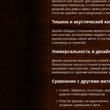
прогнется или треснет. Для сравнения:
перепадов температур, а стеклянные по
решение для дома и офиса, можно купит
столь же надежен, как и обеденный, и пр
Тишина и акустический к
Дерево обладает отличными звукопоглоща
или пластика, который может издавать 
дерева разговоры звучат мягче, а стук 
атмосферу за трапезой.
Универсальность в дизай
Дерево органично вписывается в любой и
Разнообразие пород и оттенков позволя
расширяют пространство, темный орех ил
комбинируется с другими материалами: 
Сравнение с другими мат
Стекло: Эффектно, но холодно, хру
ударов и перепадов температур.
Пластик: Дешево, но недолговечно,
создания «домашнего» уюта.