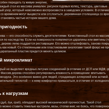
собен передать ту живую энергию,
аждый стол из массива уникален: рисунок годовых колец, текстура, цветовые
й узор, который невозможно воспроизвести в заводских условиях. В отличие
со временем могут выцвести или отслоиться, деревянная столешница со вр
 становясь частью истории вашего дома.
пригодность
рева — его способность служить десятилетиями. Качественный стол из масси
ся по наследству. Если на поверхности появляются царапины или вмятины (ч
, дерево легко поддается реставрации. Его можно отшлифовать, заново покр
ть как новый. Со стеклянными или пластиковыми аналогами такой фокус не пр
оцарапанный пластик придется менять целиком.
й микроклимат
рый не выделяет вредных летучих соединений (в отличие от ДСП или МДФ, г
Массив дерева способен регулировать влажность в помещении: впитывать
и воздуха. Это особенно важно для людей, страдающих аллергией или астмой.
актильной теплотой — к нему комфортно прикасаться, в отличие от холодного
 к нагрузкам
дуб, бук, граб), обладает высокой механической прочностью. Такой стол
 можно ставить тяжелые кастрюли, вазы, стопки книг, не боясь, что поверхно