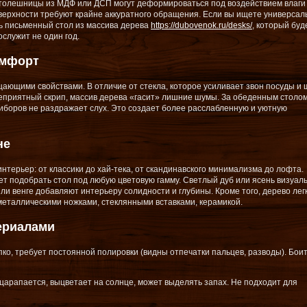
 столешницы из МДФ или ДСП могут деформироваться под воздействием влаги
верхности требуют крайне аккуратного обращения. Если вы ищете универсал
ь письменный стол из массива дерева
https://dubovenok.ru/desks/
, который буд
ослужит не один год.
омфорт
ющими свойствами. В отличие от стекла, которое усиливает звон посуды и 
неприятный скрип, массив дерева «гасит» лишние шумы. За обеденным столом
приборов не раздражает слух. Это создает более расслабленную и уютную
не
нтерьер: от классики до хай-тека, от скандинавского минимализма до лофта.
ет подобрать стол под любую цветовую гамму. Светлый дуб или ясень визуал
и венге добавляют интерьеру солидности и глубины. Кроме того, дерево лег
металлическими ножками, стеклянными вставками, керамикой.
ериалами
пко, требует постоянной полировки (видны отпечатки пальцев, разводы). Бои
 царапается, выцветает на солнце, может выделять запах. Не подходит для