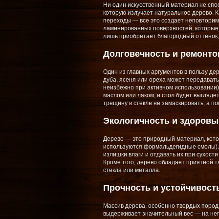
Ни один искусственный материал не спо
которую излучает натуральное дерево. К
переходы — все это создает неповторимы
ламинированных поверхностей, которые 
лишь приобретает благородный оттенок,
Долговечность и ремонто
Один из главных аргументов в пользу де
дуба, ясеня или ореха может передавать
неизбежно при активном использовании)
маслом или лаком, и стол будет выгляде
трещину в стекле не замаскировать, а п
Экологичность и здоровы
Дерево — это природный материал, кото
используются формальдегидные смолы). 
излишки влаги и отдавать их при сухост
Кроме того, дерево обладает приятной т
стекла или металла.
Прочность и устойчивость
Массив дерева, особенно твердых пород (
выдерживает значительный вес — на него