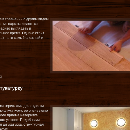
 в сравнении с другим видом
стью паркета является:
расиво выглядеть и
льное время. Однако стоит
та) – это самый сложный и
й
тукатурку
 материалами для отделки
ю штукатурку: ее очень легко
кого приема наверняка
ного уютнее. Подобными
я штукатурка, структурная
угие.