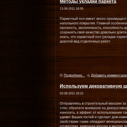
Методы укладки паркета
13.09.2011 18:55
Паркетный пол имеет много преимуществ
напольного покрытия. Главной особенно
прочность, экологичность, способность к
сохранять своё качество довольно длите
знать, что паркетный пол (укладка парке
дорогой вид отделочных работ.
Подробнее...
Добавить комментари
Используем декоративную ш
03.08.2011 18:22
Отправляясь в строительный магазин за
стен, обратите внимание на декоративну
наносить, а эффект от использования та
удивит Ваших гостей и сделает дом нам
свойствами также обладают венецианска
штукатурка, каменная крошка и многие др