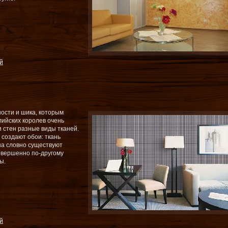
й
ости и шика, которым
лийских королев очень
 стен разные виды тканей.
 создают обои: ткань
на словно существуют
совершенно по-другому
ы.
й