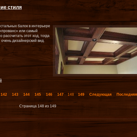
ие стиля
стальных балок в интерьере
 «прованс» или самый
 рассчитать этот ход, тогда
 очень дизайнерский вид.
й
142
143
144
145
146
147
148
149
Следующая
Последня
Страница 148 из 149